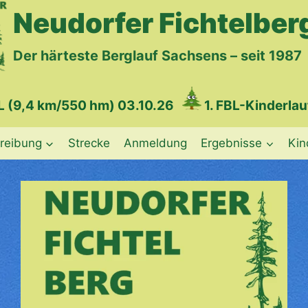
Neudorfer Fichtelber
Der härteste Berglauf Sachsens – seit 1987
L
(9,4 km/550 hm) 03.10.26
1. FBL-Kinderlau
reibung
Strecke
Anmeldung
Ergebnisse
Kin