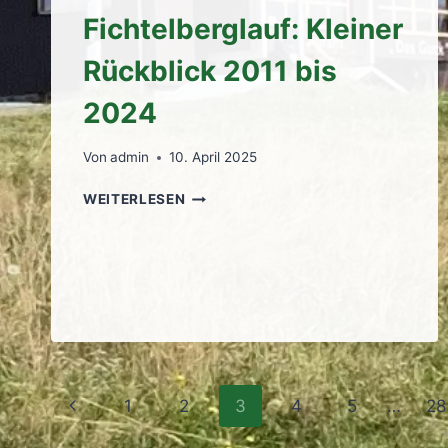
Fichtelberglauf: Kleiner
Rückblick 2011 bis
2024
Von
admin
10. April 2025
37.
WEITERLESEN
NEUDORFER
FICHTELBERGLAUF:
KLEINER
RÜCKBLICK
2011
BIS
2024
Seitennavigation
Vorherige
1
2
3
4
5
…
28
Seite