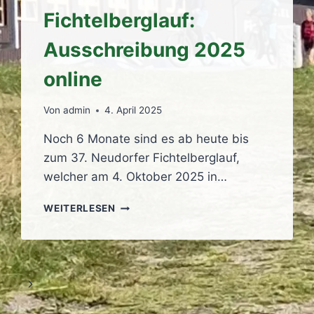
Fichtelberglauf:
Ausschreibung 2025
online
Von
admin
4. April 2025
Noch 6 Monate sind es ab heute bis
zum 37. Neudorfer Fichtelberglauf,
welcher am 4. Oktober 2025 in…
37.
WEITERLESEN
NEUDORFER
FICHTELBERGLAUF:
AUSSCHREIBUNG
2025
ONLINE
Nächste
Seite