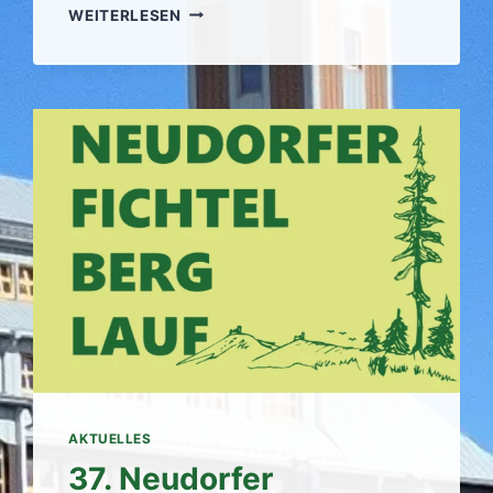
37.
WEITERLESEN
NEUDORFER
FICHTELBERGLAUF
SOLL
STATTFINDEN
–
DANKE
FÜR
EURE
ANTEILNAHME
AKTUELLES
37. Neudorfer