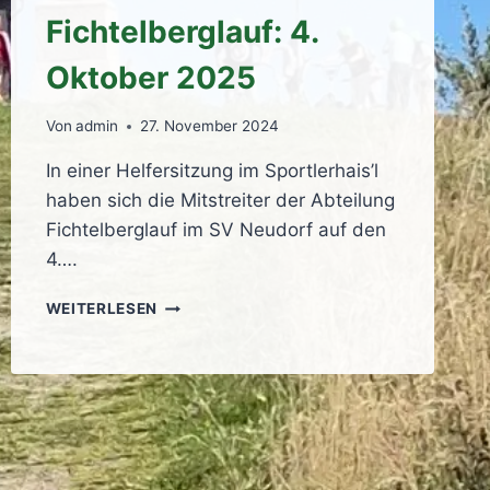
Fichtelberglauf: 4.
Oktober 2025
Von
admin
27. November 2024
In einer Helfersitzung im Sportlerhais’l
haben sich die Mitstreiter der Abteilung
Fichtelberglauf im SV Neudorf auf den
4….
TERMIN
WEITERLESEN
37.
NEUDORFER
FICHTELBERGLAUF:
4.
OKTOBER
2025