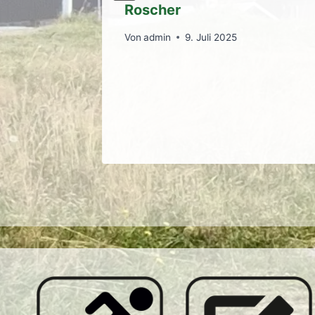
r
Roscher
Von
admin
9. Juli 2025
2011