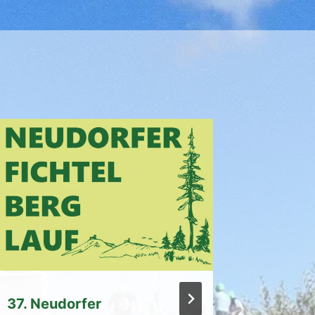
37. Neudorfer
Voranm