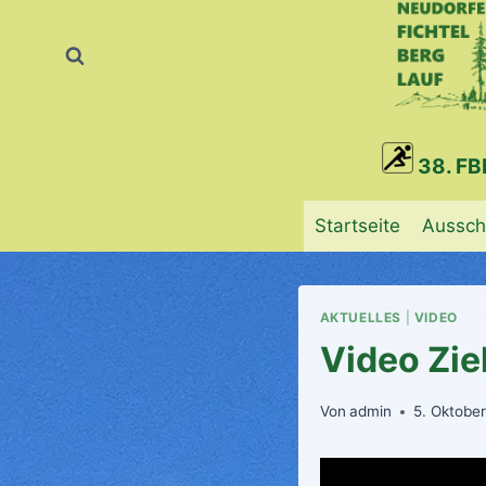
Zum
Inhalt
springen
38. FB
Startseite
Aussch
AKTUELLES
|
VIDEO
Video Zie
Von
admin
5. Oktobe