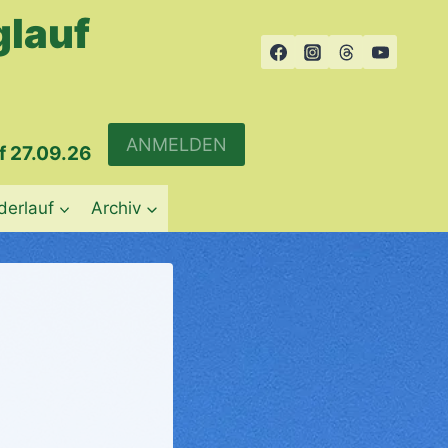
glauf
ANMELDEN
f 27.09.26
derlauf
Archiv