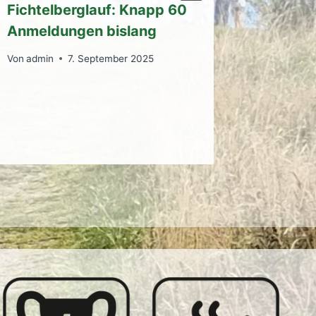
Fichtelberglauf: Knapp 60
4. Okt
Anmeldungen bislang
Von
admin
Von
admin
7. September 2025