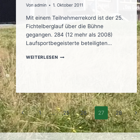
Von
admin
1. Oktober 2011
Mit einem Teilnehmerrekord ist der 25.
Fichtelberglauf über die Bühne
gegangen. 284 (12 mehr als 2008)
Laufsportbegeisterte beteiligten…
25.
WEITERLESEN
AUFLAGE
BESCHERT
TEILNEHMERREKORD
Seitennavigation
Vorherige
Nä
1
…
25
26
27
28
Seite
Se