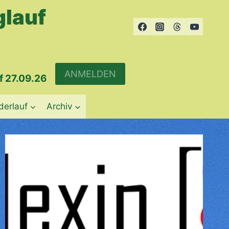
glauf
ANMELDEN
f 27.09.26
derlauf
Archiv